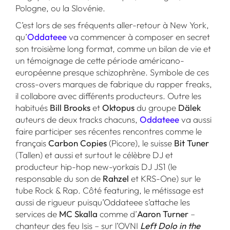
Pologne, ou la Slovénie.
C’est lors de ses fréquents aller-retour à New York,
qu’
Oddateee
va commencer à composer en secret
son troisième long format, comme un bilan de vie et
un témoignage de cette période américano-
européenne presque schizophrène. Symbole de ces
cross-overs marques de fabrique du rapper freaks,
il collabore avec différents producteurs. Outre les
habitués
Bill Brooks
et
Oktopus
du groupe
Dälek
auteurs de deux tracks chacuns,
Oddateee
va aussi
faire participer ses récentes rencontres comme le
français
Carbon Copies
(Picore), le suisse
Bit Tuner
(Tallen) et aussi et surtout le célèbre DJ et
producteur hip-hop new-yorkais DJ JS1 (le
responsable du son de
Rahzel
et KRS-One) sur le
tube Rock & Rap. Côté featuring, le métissage est
aussi de rigueur puisqu’Oddateee s’attache les
services de
MC Skalla
comme d’
Aaron Turner
–
chanteur des feu Isis – sur l’OVNI
Left Dolo in the