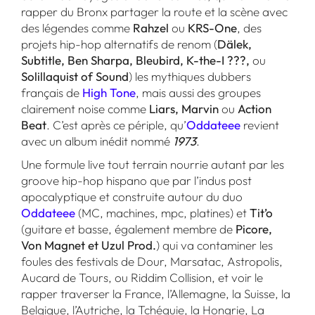
rapper du Bronx partager la route et la scène avec
des légendes comme
Rahzel
ou
KRS-One
, des
projets hip-hop alternatifs de renom (
Dälek,
Subtitle, Ben Sharpa, Bleubird, K-the-I ???,
ou
Solillaquist of Sound
) les mythiques dubbers
français de
High Tone
, mais aussi des groupes
clairement noise comme
Liars, Marvin
ou
Action
Beat
. C’est après ce périple, qu’
Oddateee
revient
avec un album inédit nommé
1973
.
Une formule live tout terrain nourrie autant par les
groove hip-hop hispano que par l’indus post
apocalyptique et construite autour du duo
Oddateee
(MC, machines, mpc, platines) et
Tit’o
(guitare et basse, également membre de
Picore,
Von Magnet et Uzul Prod.
) qui va contaminer les
foules des festivals de Dour, Marsatac, Astropolis,
Aucard de Tours, ou Riddim Collision, et voir le
rapper traverser la France, l’Allemagne, la Suisse, la
Belgique, l’Autriche, la Tchéquie, la Hongrie, La