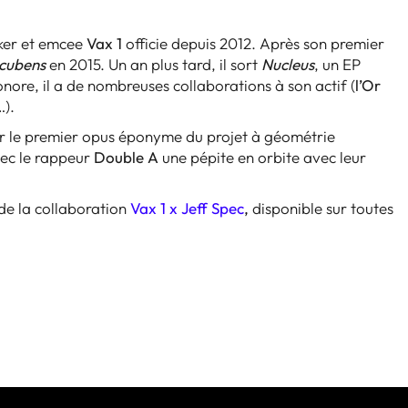
ker et emcee
Vax 1
officie depuis 2012. Après son premier
cubens
en 2015. Un an plus tard, il sort
Nucleus
, un EP
sonore, il a de nombreuses collaborations à son actif (
l’Or
…).
 le premier opus éponyme du projet à géométrie
avec le rappeur
Double A
une pépite en orbite avec leur
de la collaboration
Vax 1 x Jeff Spec
,
disponible sur toutes