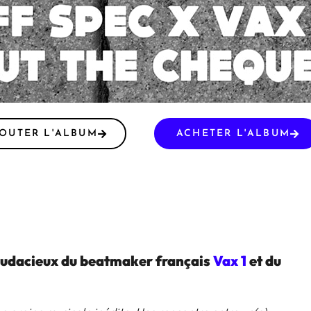
OUTER L'ALBUM
ACHETER L'ALBUM
audacieux du beatmaker français
Vax 1
et du