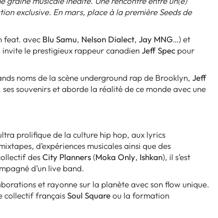
 graine musicale inédite. Une rencontre entre un(e)
tion exclusive. En mars, place à la première Seeds de
n feat. avec
Blu Samu
,
Nelson Dialect
,
Jay MNG
…) et
1
invite le prestigieux rappeur canadien
Jeff Spec
pour
rands noms de la scène underground rap de Brooklyn,
Jeff
, ses souvenirs et aborde la réalité de ce monde avec une
ultra prolifique de la culture hip hop, aux lyrics
 mixtapes, d’expériences musicales ainsi que des
ollectif des
City Planners
(
Moka Only
,
Ishkan
), il s’est
compagné d’un live band.
laborations et rayonne sur la planète avec son flow unique.
 collectif français
Soul Square
ou la formation