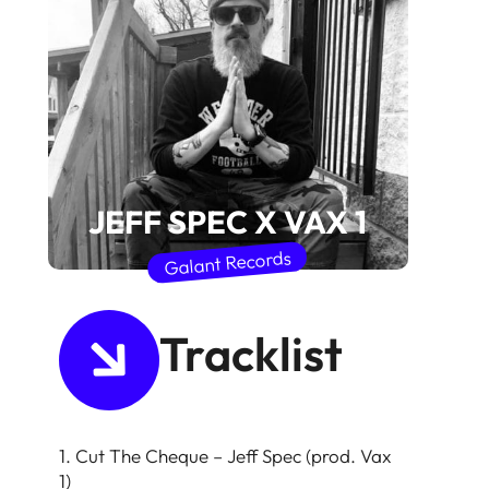
JEFF SPEC X VAX 1
Galant Records
Tracklist
1. Cut The Cheque – Jeff Spec (prod. Vax
1)