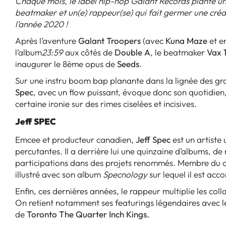
Chaque mois, le label hip-hop Galant Records plante une
beatmaker et un(e) rappeur(se) qui fait germer une créa
l’année 2020 !
Après l’aventure
Galant Troopers
(avec
Kuna Maze
et e
l’album
23:59
aux côtés de
Double A
, le beatmaker
Vax 
inaugurer le 8ème opus de
Seeds
.
Sur une instru boom bap planante dans la lignée des g
Spec
, avec un flow puissant, évoque donc son quotidien
certaine ironie sur des rimes ciselées et incisives.
Jeff SPEC
Emcee et producteur canadien,
Jeff Spec
est un artiste 
percutantes. Il a derrière lui une quinzaine d’albums, de
participations dans des projets renommés. Membre du c
illustré avec son album
Specnology
sur lequel il est ac
Enfin, ces dernières années, le rappeur multiplie les col
On retient notamment ses featurings légendaires avec le
de
Toronto The Quarter Inch Kings.