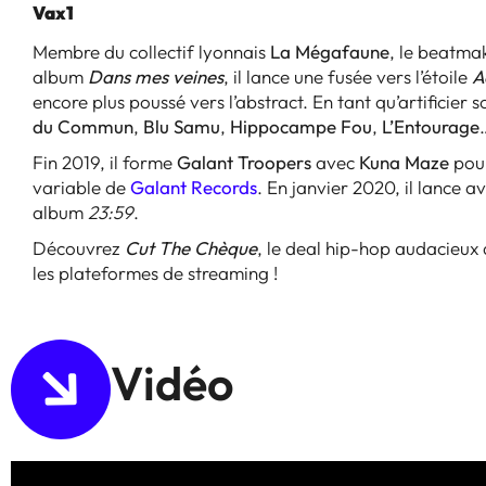
Vax1
Membre du collectif lyonnais
La Mégafaune
, le beatma
album
Dans mes veines
, il lance une fusée vers l’étoile
A
encore plus poussé vers l’abstract. En tant qu’artificier 
du Commun
,
Blu Samu
,
Hippocampe Fou
,
L’Entourage
Fin 2019, il forme
Galant Troopers
avec
Kuna Maze
pour
variable de
Galant Records
. En janvier 2020, il lance 
album
23:59
.
Découvrez
Cut The Chèque
, le deal hip-hop audacieux 
les plateformes de streaming !
Vidéo