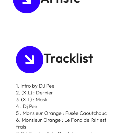
Tracklist
1. Intro by DJ Pee
2. (X.L) : Dernier
3. (X.L) : Mask
4 . Dj Pee
5 . Monsieur Orange : Fusée Caoutchouc
6. Monsieur Orange : Le Fond de l’air est
frais