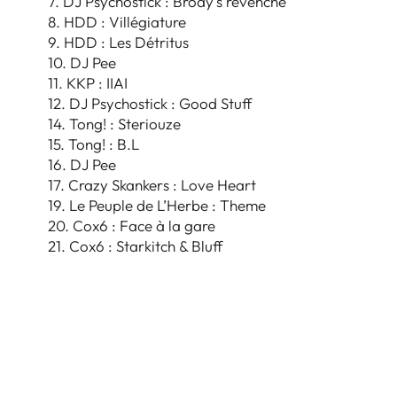
7. DJ Psychostick : Brody’s revenche
8. HDD : Villégiature
9. HDD : Les Détritus
10. DJ Pee
11. KKP : IIAI
12. DJ Psychostick : Good Stuff
14. Tong! : Steriouze
15. Tong! : B.L
16. DJ Pee
17. Crazy Skankers : Love Heart
19. Le Peuple de L’Herbe : Theme
20. Cox6 : Face à la gare
21. Cox6 : Starkitch & Bluff