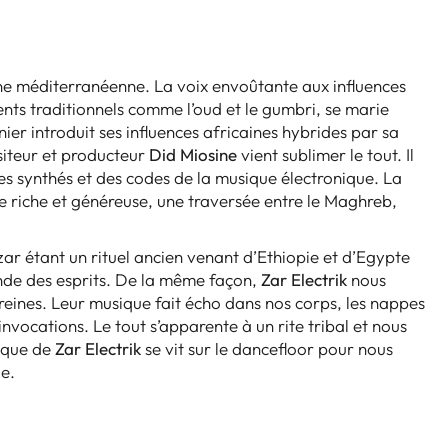
 scène méditerranéenne. La voix envoûtante aux influences
ts traditionnels comme l’oud et le gumbri, se marie
nier introduit ses influences africaines hybrides par sa
ositeur et producteur
Did Miosine
vient sublimer le tout. Il
s synthés et des codes de la musique électronique. La
que riche et généreuse, une traversée entre le Maghreb,
zar étant un rituel ancien venant d’Ethiopie et d’Egypte
nde des esprits. De la même façon,
Zar Electrik
nous
 reines. Leur musique fait écho dans nos corps, les nappes
nvocations. Le tout s’apparente à un rite tribal et nous
ique de
Zar Electrik
se vit sur le dancefloor pour nous
ue.