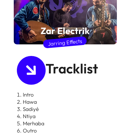
Zar Electrik
Jarring Effects
Tracklist
Intro
Hawa
Sadiyé
Ntiya
Merhaba
Outro