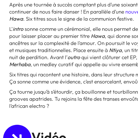
Après une tournée à succès comptant plus d’une soixan
continuer de nous faire danser ! En parallèle d’une
nouve
Hawa
. Six titres sous le signe de la communion festive.
L’
intro
sonne comme un cérémonial, elle nous permet de s’ou
pour laisser placer au premier titre
Hawa
, qui donne so
ancêtres sur la complexité de l’amour. On poursuit le 
et musiques traditionnelles. Place ensuite à
Ntiya
, un ti
nuit de perdition. Avant l’
outro
qui vient clôturer cet EP
Merhaba
, un medley curatif qui appelle au vivre ensemb
Six titres qui racontent une histoire, dans leur structure
Ça sonne comme une évidence, c’est ensorcelant, envoûta
Ça tourne jusqu’à s’étourdir, ça bouillonne et tourbillon
grooves apatrides. Tu rejoins la fête des transes envoû
l’african electro ?
Vidéo