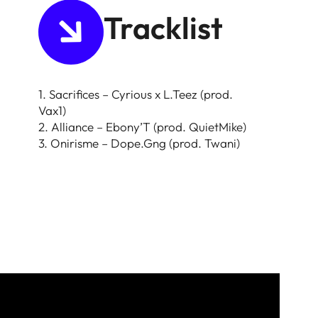
Tracklist
1. Sacrifices – Cyrious x L.Teez (prod.
Vax1)
2. Alliance – Ebony’T (prod. QuietMike)
3. Onirisme – Dope.Gng (prod. Twani)