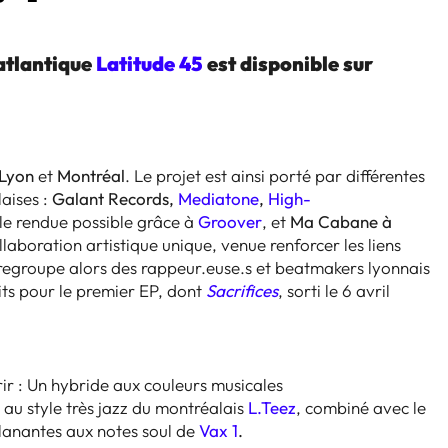
satlantique
Latitude 45
est disponible sur
Lyon
et
Montréal
. Le projet est ainsi porté par différentes
aises :
Galant Records,
Mediatone
,
High-
lle rendue possible grâce à
Groover
, et
Ma Cabane à
llaboration artistique unique, venue renforcer les liens
pe regroupe alors des rappeur.euse.s et beatmakers lyonnais
dits pour le premier EP, dont
Sacrifices
, sorti le 6 avril
rir : Un hybride aux couleurs musicales
p au style très jazz du montréalais
L.Teez
, combiné avec le
 planantes aux notes soul de
Vax 1
.