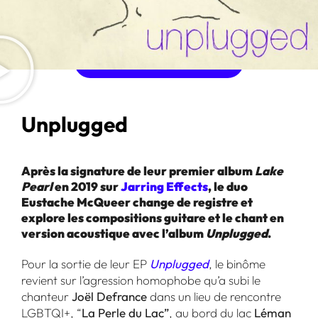
ACHETER L'ALBUM
Unplugged
Après la signature de leur premier album
Lake
Pearl
en 2019 sur
Jarring Effects
, le duo
Eustache McQueer change de registre et
explore les compositions guitare et le chant en
version acoustique avec l’album
Unplugged
.
Pour la sortie de leur EP
Unplugged
, le binôme
revient sur l’agression homophobe qu’a subi le
chanteur
Joël Defrance
dans un lieu de rencontre
LGBTQI+, “
La Perle du Lac”
, au bord du lac
Léman