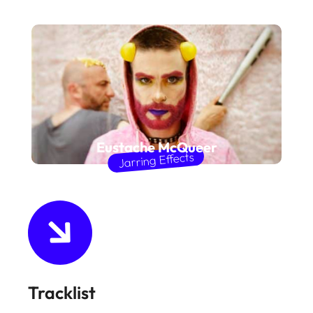
Eustache McQueer
Jarring Effects
Tracklist