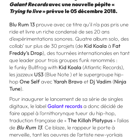
Galant Records
avec une nouvelle pépite «
Trying to live
» prévue le 05 décembre 2018.
Blu Rum 13
prouve avec ce titre qu’il n’a pas pris une
ride et livre un riche condensé de ses 20 ans
d’expérimentations sonores. Quatre album solo, des
collab’ sur plus de 30 projets (de
Kid Koala
à
Fat
Freddy’s Drop
), des tournées internationales en tant
que leader pour trois groupes funk renommés :
le funky Bullfrog with
Kid Koala
(Atlantic Records),
les jazzeux
US3
(Blue Note ) et le supergroupe hip-
hop
One Self
avec
Yarah Bravo
et
Dj Vadim
(
Ninja
Tune
).
Pour inaugurer le lancement de sa série de singles
digitaux, le label
Galant records
a donc décidé de
faire appel à l’ornithorynque tueur du hip-hop,
traduction française de «
The Killah Platypus
» l’alias
de
Blu Rum 13
. Ce blaze, le rappeur le porte à
merveille, tant les oeuvres de l’artiste new-yorkais