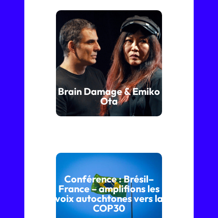
Brain Damage & Emiko
Ota
Conférence : Brésil–
France – amplifions les
voix autochtones vers la
COP30