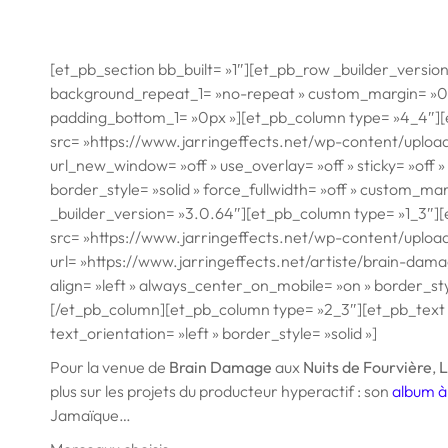
[et_pb_section bb_built= »1″][et_pb_row _builder_versio
background_repeat_1= »no-repeat » custom_margin= »0p
padding_bottom_1= »0px »][et_pb_column type= »4_4″][
src= »https://www.jarringeffects.net/wp-content/uploa
url_new_window= »off » use_overlay= »off » sticky= »off »
border_style= »solid » force_fullwidth= »off » custom_m
_builder_version= »3.0.64″][et_pb_column type= »1_3″]
src= »https://www.jarringeffects.net/wp-content/upload
url= »https://www.jarringeffects.net/artiste/brain-damag
align= »left » always_center_on_mobile= »on » border_sty
[/et_pb_column][et_pb_column type= »2_3″][et_pb_text _
text_orientation= »left » border_style= »solid »]
Pour la venue de
Brain Damage
aux
Nuits de Fourvière
,
L
plus sur les projets du producteur hyperactif : son
album à
Jamaïque…