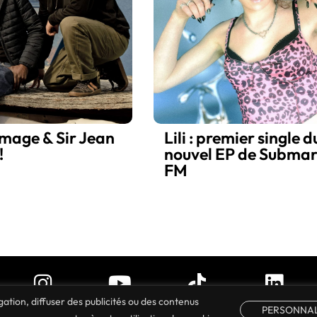
mage & Sir Jean
Lili : premier single d
!
nouvel EP de Submar
FM
ation, diffuser des publicités ou des contenus
PERSONNAL