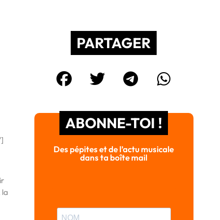
PARTAGER
ABONNE-TOI !
/]
Des pépites et de l’actu musicale
dans ta boîte mail
ir
, la