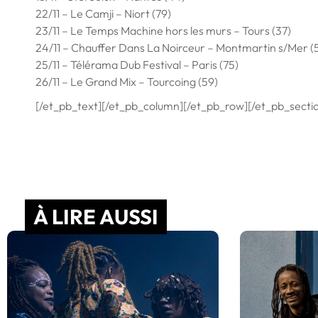
22/11 – Le Camji – Niort (79)
23/11 – Le Temps Machine hors les murs – Tours (37)
24/11 – Chauffer Dans La Noirceur – Montmartin s/Mer (
25/11 – Télérama Dub Festival – Paris (75)
26/11 – Le Grand Mix – Tourcoing (59)
[/et_pb_text][/et_pb_column][/et_pb_row][/et_pb_secti
À LIRE AUSSI