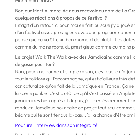
Morceaux choisis :
Bonjour Martin, merci de nous recevoir au nom de La Gro
quelques réactions à propos de ce festival ?
Il s’agit d’un retour ici pour moi en fait, puisque j’y ai joué 
d’un festival assez prestigieux avec une programmation très
pense que ça va être un bon moment de plaisir. Les dates 
comme du moins roots, du prestigieux comme du moins prest
Le projet Walk The Walk avec des Jamaïcains comme Hor
de gosse pour toi ?
Non, pour une bonne et simple raison, c’est que je n’ai 
tout le folklore qui l’accompagne, qui est d’ailleurs très 
caricatural ce qu’on fait de la Jamaïque en France. Ça ne m
la scène punk et c’est plutôt ce qu’il s’est passé en Anglet
jamaïcaines bien après et depuis, j’ai, bien évidemment, 
rendu en Jamaïque pour faire ce projet tout seul comme u
béants qui te sont tendus là-bas. J’ai la chance d’être a
Pour lire l’interview dans son intégralité