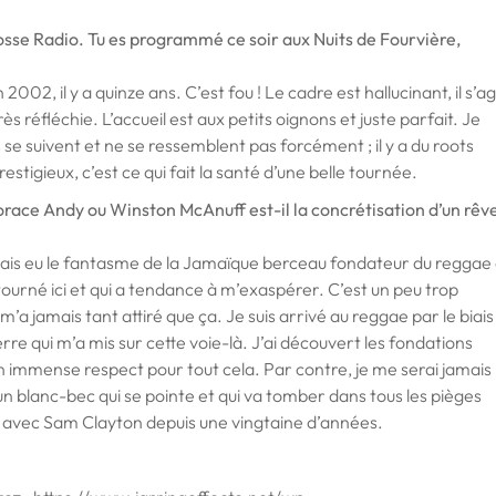
sse Radio. Tu es programmé ce soir aux Nuits de Fourvière,
en 2002, il y a quinze ans. C’est fou ! Le cadre est hallucinant, il s’ag
 réfléchie. L’accueil est aux petits oignons et juste parfait. Je
se suivent et ne se ressemblent pas forcément ; il y a du roots
igieux, c’est ce qui fait la santé d’une belle tournée.
ace Andy ou Winston McAnuff est-il la concrétisation d’un rêv
jamais eu le fantasme de la Jamaïque berceau fondateur du reggae
détourné ici et qui a tendance à m’exaspérer. C’est un peu trop
’a jamais tant attiré que ça. Je suis arrivé au reggae par le biais
erre qui m’a mis sur cette voie-là. J’ai découvert les fondations
un immense respect pour tout cela. Par contre, je me serai jamais
n blanc-bec qui se pointe et qui va tomber dans tous les pièges
mi avec Sam Clayton depuis une vingtaine d’années.