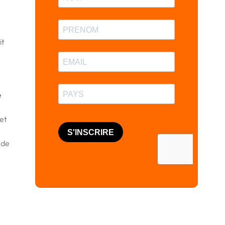
it
e
 et
 de