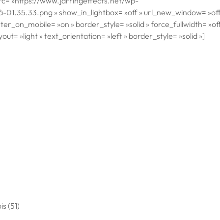
rc= »https://www.jarringeffects.net/wp-
01.35.33.png » show_in_lightbox= »off » url_new_window= »off
enter_on_mobile= »on » border_style= »solid » force_fullwidth= »off
t= »light » text_orientation= »left » border_style= »solid »]
s (51)