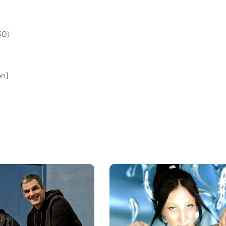
50)
on]