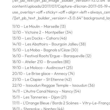
[/et_pb_text][et_pb_image _builder_version= »3.0.64″ s
content/uploads/2017/07/Capture-d’écran-2017-05-19-à-
use_overlay= »off » sticky= »off » align= »left » always_c
/][et_pb_text _builder_version= »3.0.64″ background_layou
11/10 – Le Moulin – Marseille (13)
12/10 – Victoire 2 – Montpellier (34)
13/10 – Les Docks – Cahors (46)
14/10 – Les Abattoirs – Bourgoin Jallieu (38)
15/10 – La Moba – Bagnols s/Cèze (30)
16/10 – Festival Roots’Ergue – Baraqueville (12)
18/10 – Atelier 210 – Bruxelles (BE)
19/10 – Le Moloco – Audincourt (25)
20/10 – Le Brise glace – Annecy (74)
21/10 – Le Clapier – St Etienne (42)
22/10 – Issoudun Reggae Temple – Issoudun (36)
14/11 – L’Autre Canal Nancy – Nancy (54)
15/11 – Les Tanneries – Dijon (21)
17/11 – L’Orange Bleue / Bords 2 Scènes – Vitry-Le-Françoi
18/11 – Stereolux – Nantes (44)