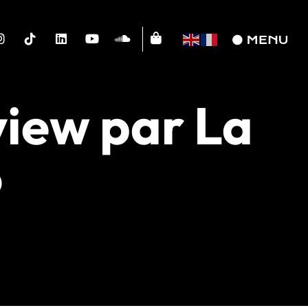
iew par La
o