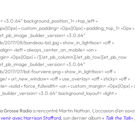
n= »3.0.64″ background_position_1= »top_left »
x||0px| » custom_padding= »0px||0px| » padding_top_1= »0px »
et_pb_image _builder_version= »3.0.64″
ds/2017/08/bandeau-bd.jpg » show_in_lightbox= »off »
 align= »left » always_center_on_mobile= »on »
argin= »0px||0px| » /][/et_pb_column][/et_pb_row][et_pb_row
[et_pb_image _builder_version= »3.0.64″
s/2017/07/bd-fourviere.png » show_in_lightbox= »off »
e/ » url_new_window= »off » use_overlay= »off » sticky= »off »
le= »solid » force_fullwidth= »on » custom_margin= »0px||0px| » 
builder_version= »3.0.64″ background_layout= »light »
a Grosse Radio
a rencontré Martin Nathan. L’occasion d’en savo
 venir avec Harrison Stafford
, son dernier album
«
Talk the Talk
«