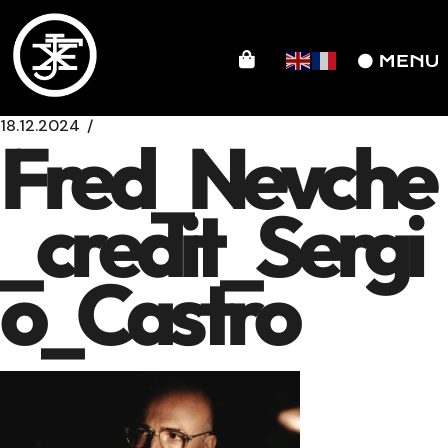
18.12.2024
Fred_Nevche
_credit_Sergi
o_Castro