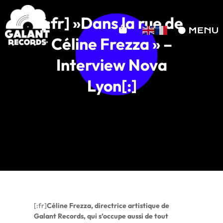
[:fr] »Dans la rue de
Céline Frezza » –
Interview Nova
Lyon[:]
[:fr]
Céline Frezza, directrice artistique de
Galant Records, qui s’occupe aussi de tout