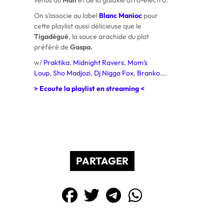
venus du
Mali
et de la galaxie afro-electro.
On s’associe au label
Blanc Manioc
pour
cette playlist aussi délicieuse que le
Tigadégué
, la sauce arachide du plat
préféré de
Gaspa.
w/
Praktika
,
Midnight Ravers
,
Mom’s
Loup
,
Sho Madjozi
,
Dj Nigga Fox
,
Branko
….
> Ecoute la playlist en streaming <
PARTAGER