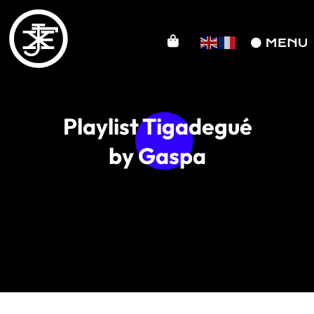
Playlist Tigadegué
by Gaspa