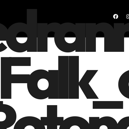
edran
Falk_
Roton