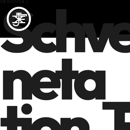
Schv
28.10.2024
neta_
tion_