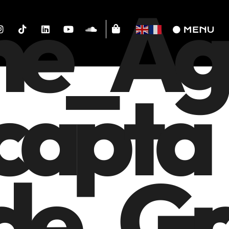
ne_Ag
capta
de_Gr