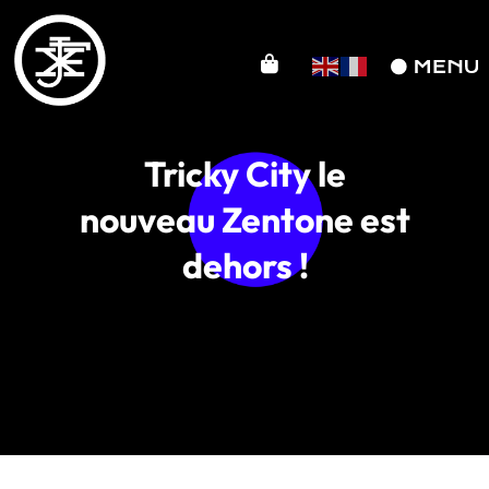
Tricky City le
nouveau Zentone est
dehors !