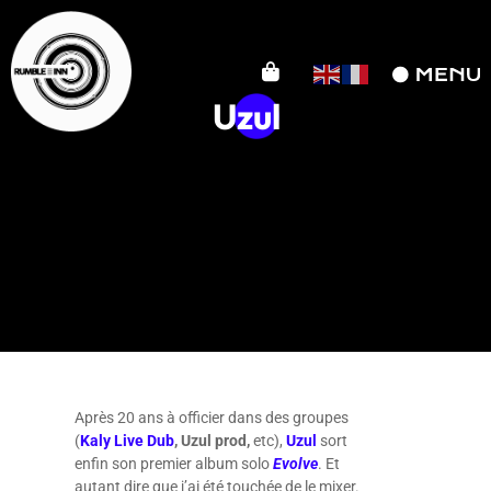
Uzul
Après 20 ans à officier dans des groupes
(
Kaly Live Dub
, Uzul prod,
etc),
Uzul
sort
enfin son premier album solo
Evolve
. Et
autant dire que j’ai été touchée de le mixer.