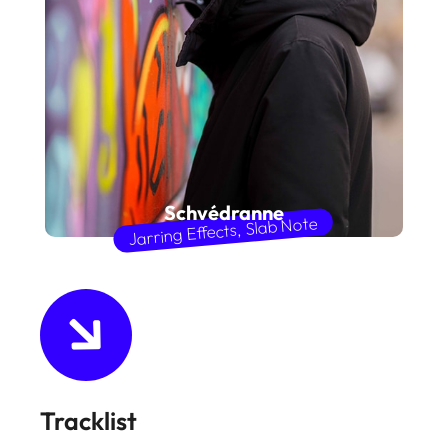
Schvédranne
Slab Note
,
Jarring Effects
Tracklist