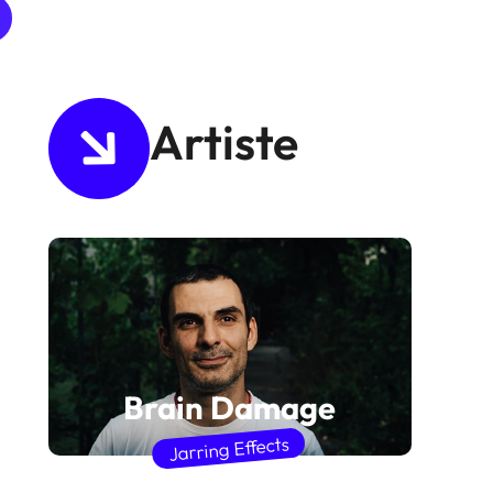
Artiste
Brain Damage
Jarring Effects