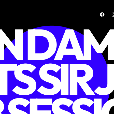
IN DA
S SIR 
 SESS