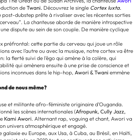
Sampa The Great ou de Sudan Archives, la chanteuse
Awori
roduction de
Twani.
Découvrez le single
Cortex Iuxta.
post-dubstep prête à rivaliser avec les récentes sorties
 cerveau”. La chanteuse aborde de manière introspective
 une dispute au sein de son couple. De manière cyclique
 préfrontal: cette partie du cerveau qui joue un rôle
tions avec l’autre ou avec la musique, notre cortex va être
: la fierté suivi de l’égo qui amène à la colère, qui
sabilité qui amènera ensuite à une prise de conscience et
ions inconnues dans le hip-hop,
Awori & Twani
emmène
 fond de nous même?
se et militante afro-féministe originaire d’Ouganda.
lonné les scènes internationales (
Afropunk, Cully Jazz,
te
Kami Awori
. Alternant rap, voguing et chant, Awori va
 son univers atmosphérique et engagé.
 galaxie eu Europe, aux Usa, à Cuba, au Brésil, en Haïti,