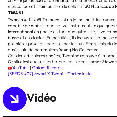
en Afrique du Sud et au Ghana, la chanteuse démarre un
musical panafricain au sein du collectif
30 Nuances de 
TWANI
Twani
aka Mikaël Touanen est un jeune multi-instrumentist
capable de maîtriser un nouvel instrument en quelques 
International
en poche en tant que guitariste, il va com
basse et au clavier. En parallèle, il découvre l’immense 
premières prod’ qui vont s’exporter aux Etats-Unis via la
américain de beatmakers
Young Ho Collective
.
Ces deux dernières années, Twani se retrouve à la prod
Orpik
ainsi que sur les titres du musiciens
James Stewar
YouTube
|
Galant Records
[SEEDS #07] Awori X Twani – Cortex Iuxta
Vidéo