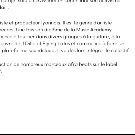
 projet solo en 2019 tout en continuant son activisme
Noir
.
e et producteur lyonnais. Il est le genre d’artiste
heures. Une fois son diplôme de la
Music Academy
mence à tourner dans divers groupes à la guitare, à la
oeuvre de J Dilla et Flying Lotus et commence à faire ses
 plateforme soundcloud. Il va dès lors intégrer le collectif
uction de nombreux morceaux afro beats sur le label
t
.