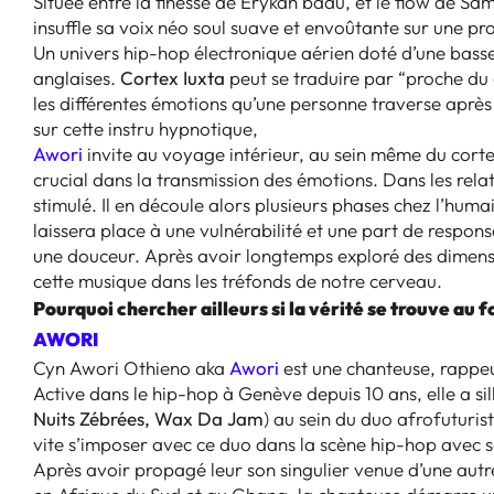
Située entre la finesse de Erykah badu, et le flow de 
insuffle sa voix néo soul suave et envoûtante sur une p
Un univers hip-hop électronique aérien doté d’une basse 
anglaises.
Cortex Iuxta
peut se traduire par “proche du
les différentes émotions qu’une personne traverse après
sur cette instru hypnotique,
Awori
invite au voyage intérieur, au sein même du cortex
crucial dans la transmission des émotions. Dans les rela
stimulé. Il en découle alors plusieurs phases chez l’humain
laissera place à une vulnérabilité et une part de respon
une douceur. Après avoir longtemps exploré des dimens
cette musique dans les tréfonds de notre cerveau.
Pourquoi chercher ailleurs si la vérité se trouve au
AWORI
Cyn Awori Othieno aka
Awori
est une chanteuse, rappeu
Active dans le hip-hop à Genève depuis 10 ans, elle a sil
Nuits Zébrées, Wax Da Jam
) au sein du duo afrofuturis
vite s’imposer avec ce duo dans la scène hip-hop avec
Après avoir propagé leur son singulier venue d’une autre