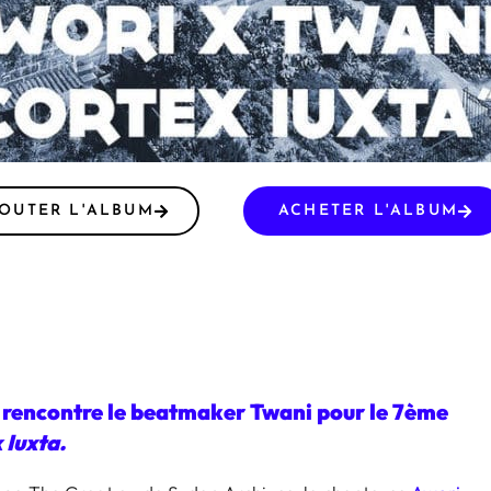
OUTER L'ALBUM
ACHETER L'ALBUM
 rencontre le beatmaker Twani pour le 7ème
 Iuxta.