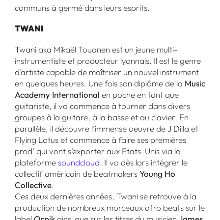
communs à germé dans leurs esprits.
TWANI
Twani aka Mikaël Touanen est un jeune multi-
instrumentiste et producteur lyonnais. Il est le genre
d’artiste capable de maîtriser un nouvel instrument
en quelques heures. Une fois son diplôme de la
Music
Academy International
en poche en tant que
guitariste, il va commence à tourner dans divers
groupes à la guitare, à la basse et au clavier. En
parallèle, il découvre l’immense oeuvre de J Dilla et
Flying Lotus et commence à faire ses premières
prod’ qui vont s’exporter aux Etats-Unis via la
plateforme
soundcloud.
Il va dès lors intégrer le
collectif américain de beatmakers
Young Ho
Collective
.
Ces deux dernières années, Twani se retrouve à la
production de nombreux morceaux afro beats sur le
label
Orpik
ainsi que sur les titres du musicien
James