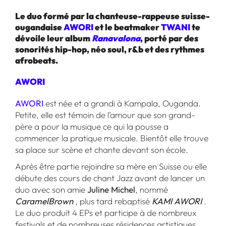
Le duo formé par la chanteuse-rappeuse suisse-
ougandaise
AWORI
et le beatmaker
TWANI
te
dévoile leur album
Ranavalona
, porté par des
sonorités hip-hop, néo soul, r&b et des rythmes
afrobeats.
AWORI
AWORI
est née et a grandi à Kampala, Ouganda.
Petite, elle est témoin de l’amour que son grand-
père a pour la musique ce qui la pousse a
commencer la pratique musicale. Bientôt elle trouve
sa place sur scène et chante devant son école.
Après être partie rejoindre sa mère en Suisse ou elle
débute des cours de chant Jazz avant de lancer un
duo avec son amie
Juline Michel
, nommé
CaramelBrown
, plus tard rebaptisé
KAMI AWORI
.
Le duo produit 4 EPs et participe à de nombreux
festivals et de nombreuses résidences artistiques