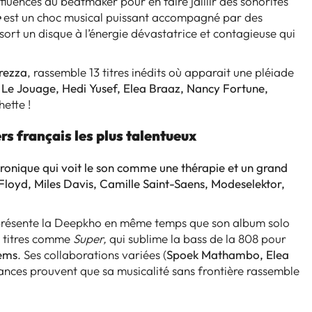
luences du beatmaker pour en faire jaillir des sonorités
e
est un choc musical puissant accompagné par des
ssort un disque à l’énergie dévastatrice et contagieuse qui
rezza
, rassemble 13 titres inédits où apparait une pléiade
e Jouage, Hedi Yusef, Elea Braaz, Nancy Fortune,
hette !
rs français les plus talentueux
onique qui voit le son comme une thérapie et un grand
k Floyd, Miles Davis, Camille Saint-Saens, Modeselektor,
il présente la Deepkho en même temps que son album solo
 titres comme
Super,
qui sublime la bass de la 808 pour
ems
. Ses collaborations variées (
Spoek Mathambo, Elea
nces prouvent que sa musicalité sans frontière rassemble