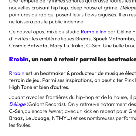
Une tempête de rythmes sonores qui brasse toutes les inf
nouvelles croisant hip hop, deep house et grime.
Délug
pointures du rap qui posent leurs flows aiguisés. Il en re
ne laissera pas le public indemne.
Ce nouvel opus, mixé au studio
Rumble Inn
par
Céline F
d’invités : les emblématiques
Grems, Spoek Mathambo, L
Cosmic Batwota, Macy Lu, Iraka, C-Sen
. Une belle broc
Rrobin
, un nom à retenir parmi les beatmake
Rrobin
est un beatmaker & producteur de musique électr
terrain de jeu. Parmi ses inspirations, on peut citer Pin
High Tone et bien d’autres.
Jouant avec les frontières du hip-hop et de la house, 
Déluge
(Galant Records). On y retrouve notamment des
C-Sen,
ou encore
Never,
avec un kick en repeat pour
Gr
Braaz, Le Jouage, NTMY…
) et ses nombreuses performa
les foules.