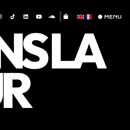
NS LA
R