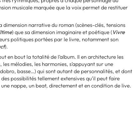
es très rythmiques, propres à chaque personnage du
nsion musicale marquée que la voix permet de restituer
is la dimension narrative du roman (scènes-clés, tensions
ltime
) que sa dimension imaginaire et poétique (
Vivre
leurs politiques portées par le livre, notamment son
ct
).
t en bout la totalité de l’album. Il en architecture les
s, les mélodies, les harmonies, s’appuyant sur une
 dobro, basse…) qui sont autant de personnalités, et dont
 des possibilités tellement extensives qu’il peut faire
une nappe, un beat, directement et en condition de live.