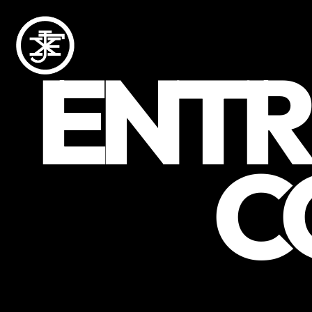
ENTR
C