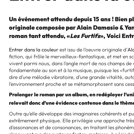
Un événement attendu depuis 15 ans ! Bien p
originale composée par Alain Damasio & Yan
roman tant attendu, «
Les Furtifs
», Voici Ent
Entrer dans la couleur
est issu de l’oeuvre originale d’
Al
fiction, qui frôle le merveilleux-fantastique, et met en s
vivent parmi nous, dans l’angle mort de nos champs de 
fondamentale au son et à la musique, puisque les «furtifs
dire d’une mélodie vibratoire, d’une grande vitalité, aut
l’environnement proche et se métamorphosent sans cess
Prolonger le roman par un album, en redéployer l’univ
relevait donc d’une évidence contenue dans le thèm
Outre qu’elle développe des imaginaires cohérents et puis
extrêmement physique. Elle privilégie une approche très 
d’assonances et de consonances, en traitant les phonèm