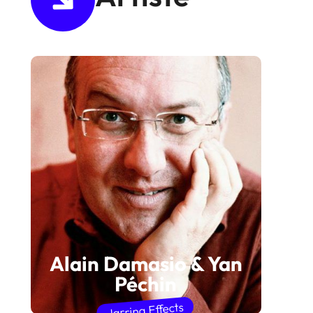
Alain Damasio & Yan
Péchin
Jarring Effects