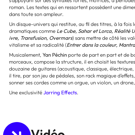
s’appuyant sur des syntaxes fortes, motrices, à périod
roman. Les textes qui en ressortent possèdent une dime
dans toute son ampleur.
Un disque-univers qui restitue, au fil des titres, à la fo
dramatiques comme
Le Cube, Sahar et Lorca, Réalité U
ivre, Transfusion, Overmars
) sans mettre de côté les va
vitalisme et sa radicalité (
Entrer dans la couleur, Mantra
Musicalement,
Yan Péchin
porte de part en part et de bou
morceaux, compose la structure, il en choisit les texture
douzaine de guitares (acoustique, classique, électrique,
il tire, par son jeu de pédales, son rack magique d’effets,
sonner ses cordes comme un orgue, un violon, un drone, 
Une exclusivité
Jarring Effects
.
Vidéo