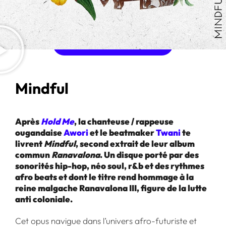
ACHETER L'ALBUM
Mindful
Après
Hold Me
, la chanteuse / rappeuse
ougandaise
Awori
et le beatmaker
Twani
te
livrent
Mindful
, second extrait de leur album
commun
Ranavalona
. Un disque porté par des
sonorités hip-hop, néo soul, r&b et des rythmes
afro beats et dont le titre rend hommage à la
reine malgache Ranavalona III, figure de la lutte
anti coloniale.
Cet opus navigue dans l’univers afro-futuriste et