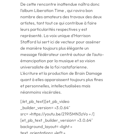
De cette rencontre inattendue naîtra donc
l’album Liberation Time , qui ravira bon
nombre des amateurs des travaux des deux
artistes, tant tout ce qui contribue à faire
leurs particularités respectives y est
représenté. La voix unique d’Harrison
Stafford lui sert ici de vecteur pour asséner
de manière toujours plus élégante un
message fédérateur centré autour de l’auto-
émancipation par la musique et sa vision
universaliste de la foi rastafarienne.
L’écriture et la production de Brain Damage
quant à elles apparaissent toujours plus fines
et personnelles, intellectualisées mais
néanmoins viscérales.
[/et_pb_text][et_pb_video
_builder_version= »3.0.64″
src= »https://youtu.be/219I5MN3zVo » /]
[et_pb_text _builder_version= »3.0.64″
background_layout= »light »
text_orientation= »left »