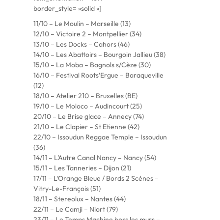
border_style= »solid »]
11/10 – Le Moulin – Marseille (13)
12/10 – Victoire 2 – Montpellier (34)
13/10 – Les Docks – Cahors (46)
14/10 – Les Abattoirs – Bourgoin Jallieu (38)
15/10 – La Moba – Bagnols s/Cèze (30)
16/10 – Festival Roots’Ergue – Baraqueville
(12)
18/10 – Atelier 210 – Bruxelles (BE)
19/10 – Le Moloco – Audincourt (25)
20/10 – Le Brise glace – Annecy (74)
21/10 – Le Clapier – St Etienne (42)
22/10 – Issoudun Reggae Temple – Issoudun
(36)
14/11 – L’Autre Canal Nancy – Nancy (54)
15/11 – Les Tanneries – Dijon (21)
17/11 – L’Orange Bleue / Bords 2 Scènes –
Vitry-Le-François (51)
18/11 – Stereolux – Nantes (44)
22/11 – Le Camji – Niort (79)
23/11 – Le Temps Machine hors les murs –