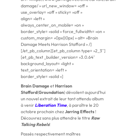
damage/ » url_new_window= »off »
use_overlay= »off » sticky= »off »
align= »left »
always_center_on_mobile= »on »
border_style= »solid » force_fullwidth= »on »
custom_margin= »0px||0px| » alt= »Brain
Damage Meets Harrison Stafford » /]
[/et_pb_column][et_pb_column type= »2_3″]
[et_pb_text _builder_version= »3.0.64″
background_layout= »light »
text_orientation= »left »
border_style= »solid »]
Brain Damage
et
Harrison
Stafford
(
Groundation
) dévoilent aujourd’hui
un nouvel extrait de leur tant attendu album
à venir
Liberation Time
, à paraître le 20
octobre prochain chez
Jarring Effects
!
Découvrez sans plus attendre le titre
Raw
Talking Rebels
!
Passés respectivement maîtres