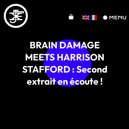
BRAIN DAMAGE
MEETS HARRISON
STAFFORD : Second
extrait en écoute !