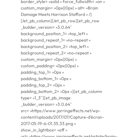
border_style= »solid » force_fullwidth= »on »
custom_margin= »0px||0px| » alt= »Brain
Damage Meets Harrison Stafford » /]
[/et_pb_column][/et_pb_row][et_pb_row
_builder_version= »3.0.64″
background_position_1= »top_left »
background_repeat_1= »no-repeat »
background_position_2= »top_left »
background_repeat_2= »no-repeat »
custom_margin= »0px||0px| »
custom_padding= »0px||0px| »
padding_top_1= »0px »
padding_bottom_1= »0px »
padding_top_2= »0px »
padding_bottom_2= »0px »][et_pb_column
type= »1_3″][et_pb_image
_builder_version= »3.0.64″
src= »https://www.jarringeffects.net/wp-
content/uploads/2017/07/Capture-d’écran-
2017-05-19-à-01.35.33.png »
show_in_lightbox= »off »
url= »https://www.jarringeffects.net/artiste/brain-