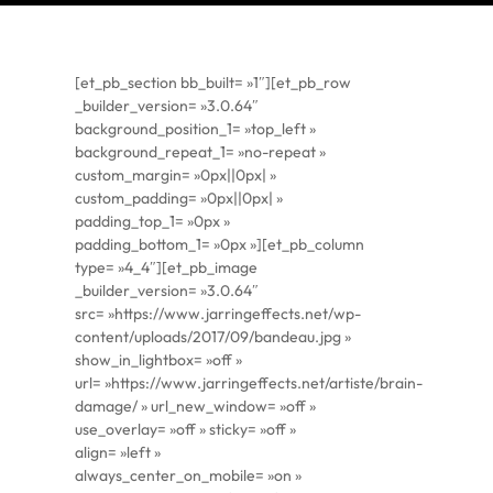
[et_pb_section bb_built= »1″][et_pb_row
_builder_version= »3.0.64″
background_position_1= »top_left »
background_repeat_1= »no-repeat »
custom_margin= »0px||0px| »
custom_padding= »0px||0px| »
padding_top_1= »0px »
padding_bottom_1= »0px »][et_pb_column
type= »4_4″][et_pb_image
_builder_version= »3.0.64″
src= »https://www.jarringeffects.net/wp-
content/uploads/2017/09/bandeau.jpg »
show_in_lightbox= »off »
url= »https://www.jarringeffects.net/artiste/brain-
damage/ » url_new_window= »off »
use_overlay= »off » sticky= »off »
align= »left »
always_center_on_mobile= »on »