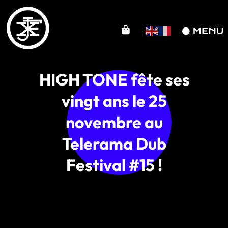
HIGH TONE fête ses
vingt ans le 25
novembre au
Telerama Dub
Festival #15 !