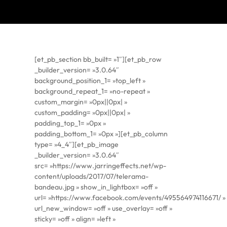
[et_pb_section bb_built= »1″][et_pb_row
_builder_version= »3.0.64″
background_position_1= »top_left »
background_repeat_1= »no-repeat »
custom_margin= »0px||0px| »
custom_padding= »0px||0px| »
padding_top_1= »0px »
padding_bottom_1= »0px »][et_pb_column
type= »4_4″][et_pb_image
_builder_version= »3.0.64″
src= »https://www.jarringeffects.net/wp-
content/uploads/2017/07/telerama-
bandeau.jpg » show_in_lightbox= »off »
url= »https://www.facebook.com/events/495564974116671/ »
url_new_window= »off » use_overlay= »off »
sticky= »off » align= »left »