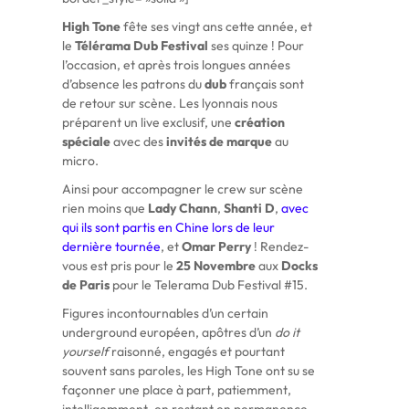
High Tone
fête ses vingt ans cette année, et
le
Télérama Dub Festival
ses quinze ! Pour
l’occasion, et après trois longues années
d’absence les patrons du
dub
français sont
de retour sur scène. Les lyonnais nous
préparent un live exclusif, une
création
spéciale
avec des
invités de marque
au
micro.
Ainsi pour accompagner le crew sur scène
rien moins que
Lady Chann
,
Shanti D
,
avec
qui ils sont partis en Chine lors de leur
dernière tournée
, et
Omar Perry
! Rendez-
vous est pris pour le
25 Novembre
aux
Docks
de Paris
pour le Telerama Dub Festival #15.
Figures incontournables d’un certain
underground européen, apôtres d’un
do it
yourself
raisonné, engagés et pourtant
souvent sans paroles, les High Tone ont su se
façonner une place à part, patiemment,