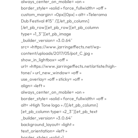
always_center_on_mobile= »on »
border_style= »solid » force_fullwidth= »off »
custom_margin= »0px||0px| » alt= »Telerama
Dub Festival #15″ /][/et_pb_column]
[/et_pb_row][et_pb_row][et_pb_column
type= »1_3″][et_pb_image
_builder_version= »3.0.64″
src= »https://www.jarringeffects.net/wp-
content/uploads/2017/05/pot_C.jpg »
show_in_lightbox= »off »
url= »https://www.jarringeffects.net/artiste/high-
tone/ » url_new_window= »off »
use_overlay= »off » sticky= »off »
align= »left »
always_center_on_mobile= »on »
border_style= »solid » force_fullwidth= »off »
alt= »High Tone logo » /][/et_pb_column]
[et_pb_column type= »2_3″][et_pb_text
_builder_version= »3.0.64″
background_layout= »light »
text_orientation= »left »
border_style= »solid »]