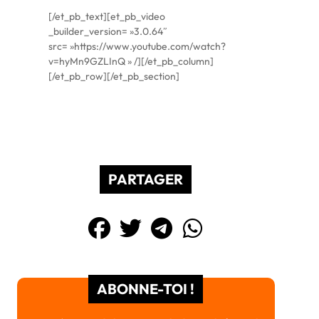
[/et_pb_text][et_pb_video
_builder_version= »3.0.64″
src= »https://www.youtube.com/watch?
v=hyMn9GZLInQ » /][/et_pb_column]
[/et_pb_row][/et_pb_section]
PARTAGER
ABONNE-TOI !