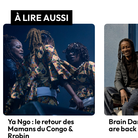
À LIRE AUSSI
Ya Ngo : le retour des
Brain Da
Mamans du Congo &
are back 
Rrobin