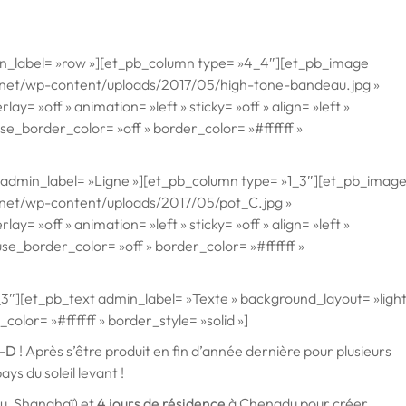
in_label= »row »][et_pb_column type= »4_4″][et_pb_image
s.net/wp-content/uploads/2017/05/high-tone-bandeau.jpg »
y= »off » animation= »left » sticky= »off » align= »left »
e_border_color= »off » border_color= »#ffffff »
admin_label= »Ligne »][et_pb_column type= »1_3″][et_pb_imag
s.net/wp-content/uploads/2017/05/pot_C.jpg »
y= »off » animation= »left » sticky= »off » align= »left »
se_border_color= »off » border_color= »#ffffff »
″][et_pb_text admin_label= »Texte » background_layout= »light
color= »#ffffff » border_style= »solid »]
i-D
! Après s’être produit en fin d’année dernière pour plusieurs
ays du soleil levant !
, Shanghaï) et
4 jours de résidence
à Chengdu pour créer,