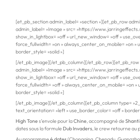
[et_pb_section admin_label= »section »][et_pb_row adm
admin_label= »Image » src= »https://www.jarringeffect
show_in_lightbox= »off » url_new_window= »off » use_overla
force_fullwidth= »on » always_center_on_mobile= »on » us
border_style= »solid »]
[/et_pb_image][/et_pb_column][/et_pb_row][et_pb_row 
admin_label= »Image » src= »https://www.jarringeffect
show_in_lightbox= »off » url_new_window= »off » use_overla
force_fullwidth= »off » always_center_on_mobile= »on » u
border_style= »solid »]
[/et_pb_image][/et_pb_column][et_pb_column type= »2_3
text_orientation= »left » use_border_color= »off » border_
High Tone
s’envole pour la
Chine
, accompagné de
Shant
dates sous la formule
Dub Invaders
, le crew retourne au p
Au programme
4 dates
(Chongqing, Chengdu, Guangzhou