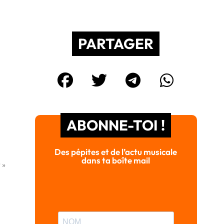
PARTAGER
e
ABONNE-TOI !
Des pépites et de l’actu musicale
dans ta boîte mail
 »