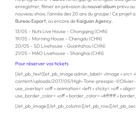
enregistrer, filmer en prévision du
nouvel album
prévu au
nouveau show, l’année des 20 ans du groupe ! Ce projet a é
Bureau Export
, ou encore de
Kaiguan Agency
.
13/05 – Nuts Live House – Chongqing (CHN)
19/05 – Morning House – Chengdu (CHN)
20/05 – SD Livehouse – Guanhzhou (CHN)
21/05 – MAO Livehouse – Shanghai (CHN)
Pour réserver vos tickets
[/et_pb_text][et_pb_image admin_label= »Image » src= »
content/uploads/2017/05/High-Tone-presspic-©Olivier-Ho
use_overlay= »off » animation= »left » sticky= »off » alig
use_border_color= »off » border_color= »#ffffff » border_s
[/et_pb_image][/et_pb_column][/et_pb_row][/et_pb_sec