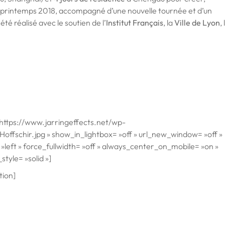
 printemps 2018, accompagné d’une nouvelle tournée et d’un
té réalisé avec le soutien de l’
Institut Français
, la
Ville de Lyon
, 
https://www.jarringeffects.net/wp-
ffschir.jpg » show_in_lightbox= »off » url_new_window= »off »
n= »left » force_fullwidth= »off » always_center_on_mobile= »on »
tyle= »solid »]
tion]