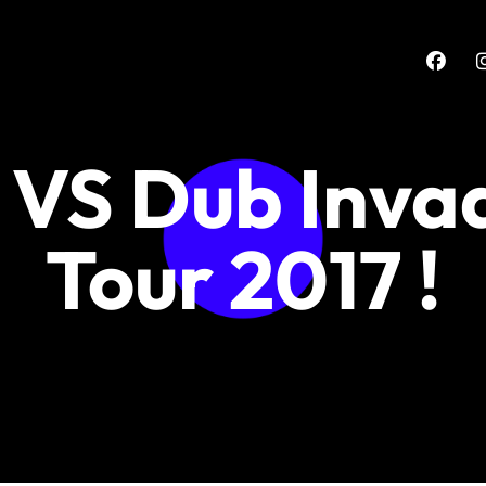
 VS Dub Inva
Tour 2017 !