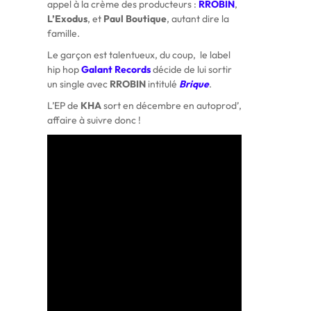
appel à la crème des producteurs :
RROBIN
,
L’Exodus
, et
Paul Boutique
, autant dire la
famille.
Le garçon est talentueux, du coup, le label
hip hop
Galant Records
décide de lui sortir
un single avec
RROBIN
intitulé
Brique
.
L’EP de
KHA
sort en décembre en autoprod’,
affaire à suivre donc !