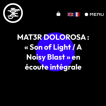
MAT3R DOLOROSA :
« Son of Light / A
Noisy Blast » en
écoute intégrale