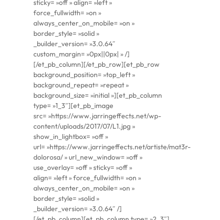
sticky= »off » align= »left »
force_fullwidth= »on »
always_center_on_mobile= »on »
border_style= »solid »
_builder_version= »3.0.64″
custom_margin= »0px||0px| » /]
[/et_pb_column][/et_pb_row][et_pb_row
background_position= »top_left »
background_repeat= »repeat »
background_size= »initial »][et_pb_column
type= »1_3″][et_pb_image
src= »https://www.jarringeffects.net/wp-
content/uploads/2017/07/L1.jpg »
show_in_lightbox= »off »
url= »https://www.jarringeffects.net/artiste/mat3r-
dolorosa/ » url_new_window= »off »
use_overlay= »off » sticky= »off »
align= »left » force_fullwidth= »on »
always_center_on_mobile= »on »
border_style= »solid »
_builder_version= »3.0.64″ /]
[/et_pb_column][et_pb_column type= »2_3″]