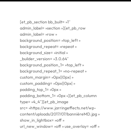
[et_pb_section bb_built= »1″
admin_label= »section »][et_pb_row
admin_label= »row »
background_position= »top_left »
background_repeat= »repeat »
background_size= »initial »
_builder_version= »3.0.64″
background_position_1= »top_left »
background_repeat_1= »no-repeat »
custom_margin= »0px||0px| »
custom_padding= »0px||0px| »
padding_top_1= »0px »
padding_bottom_1= »0px »][et_pb_column
type= »4_4″][et_pb_image
src= »https://www.jarringeffects.net/wp-
content/uploads/2017/07/bannièreMD.jpg »
show_in_lightbox= »off »
url_new_window= »off » use_overlay= »off »