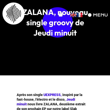
ZALANA, nouveau
single groovy de
Jeudi minuit
Après son single
UEXPRESS,
inspiré par la
fast-house, l’électro et le disco,
Jeudi
minuit
nous livre ZALANA, deuxième extrait
de son prochain EP sur notre label Slab