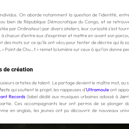
dividus. On aborde notamment la question de l’identité, entre
e, ou bien de République Démocratique du Congo, et se retrouv
tée par Ordinateur) par divers ateliers, leur curiosité s’est tour
 à chacun d’entre eux d’exprimer et mettre en avant son parcou
nt des mots sur ce qu’ils ont vécu pour tenter de décrire qui ils s
 « Point de Chu…t » remet la lumière sur ceux à qui l’on donne peu
s de création
sieurs artistes de talent. Le partage devient le maître mot, au s
fects
qui soutient le projet, les rappeuses d’
Ultramoule
ont appo
ant Records
(label dédié aux musiques urbaines adossé à
Jarr
partie. Ces accompagnants leur ont permis de se plonger d
mme en anglais, les jeunes ont pu découvrir de nouveaux univ