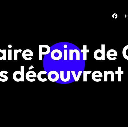
re Point de 
s découvrent 