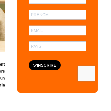
ent
ors
 un
nia