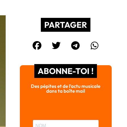
PARTAGER
ABONNE-TOI !
Des pépites et de l’actu musicale
dans ta boîte mail