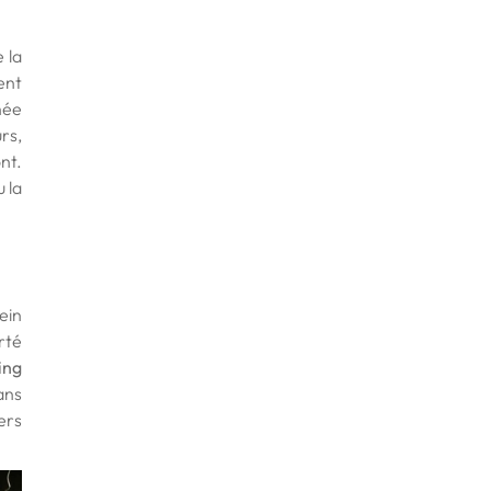
 la
ent
née
rs,
ont.
 la
ein
rté
ing
ans
ers