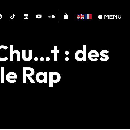
Chu…t : des
le Rap