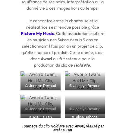
souffrance de ses pairs. Interprétation qui a
donné vie à ces images hors du temps.
La rencontre entre la chanteuse et la
réalisatrice s’est rendue possible grâce
Picture My Music
. Cette association soutient
les musicien.nes Suisse depuis 9 ans en
sélectionnant 1 fois par an un projet de clip,
qu’elle finance et produit. Cette année, c’est
donc
Awori
qui fut retenue pour la
production du clip de
Hold Me
.
©
Jocelyn Devaud
©
Jocelyn Devaud
©
Jocelyn Devaud
©
Jocelyn Devaud
©
Mei Fa Tan
©
Silvia Sabogal
Tournage du clip
Hold Me
avec
Awori
, réalisé par
Mei Fa Tan