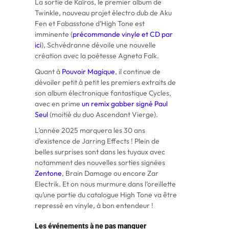
La sortie de Kaïros, le premier album de
Twinkle, nouveau projet électro dub de Aku
Fen et Fabasstone d’High Tone est
imminente (
précommande vinyle et CD par
ici
), Schvédranne dévoile une nouvelle
création avec la poétesse Agneta Falk.
Quant à
Pouvoir Magique
, il continue de
dévoiler petit à petit les premiers extraits de
son album électronique fantastique Cycles,
avec en prime
un remix gabber signé Paul
Seul
(moitié du duo Ascendant Vierge).
L’année 2025 marquera les 30 ans
d’existence de Jarring Effects ! Plein de
belles surprises sont dans les tuyaux avec
notamment des nouvelles sorties signées
Zentone
, Brain Damage ou encore Zar
Electrik. Et on nous murmure dans l’oreillette
qu’une partie du catalogue High Tone va être
repressé en vinyle, à bon entendeur !
Les événements à ne pas manquer