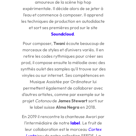
amoureux de la scène hip hop
expérimentale. Il décide alors de se jeter à
l’eau et commence à composer. Il apprend
les techniques de production en autodidacte
et sort ses premières prod sur le site
Soundcloud
.
Pour composer,
Twani
écoute beaucoup de
morceaux de styles et d’univers variés. Il en
retire les codes rythmiques pour créer ses
prod, il compose ensuite la mélodie avec des
synthés ou/et des samples qu’il trouve sur des
vinyles ou sur internet. Ses compétences en
Musique Assistée par Ordinateur lui
permettent également de collaborer avec
d’autres artistes, comme par exemple sur le
projet
Cotonou
de
James Stewart
sorti sur
le label suisse
Alma Negra
en 2018.
En 2019 il rencontre la chanteuse Awori par
l’intermédiaire de notre
label
. Le fruit de
leur collaboration est le morceau
Cortex
Luxta
issu de notre collection SEEDS. La