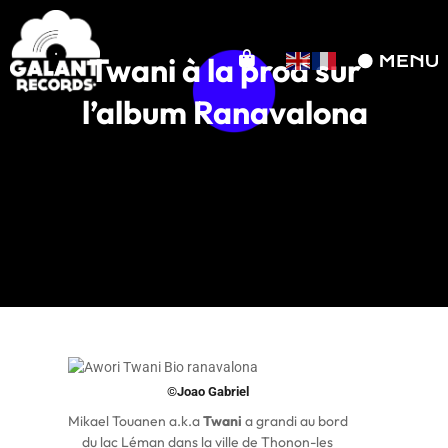
Twani à la prod sur
l’album Ranavalona
©Joao Gabriel
Mikael Touanen a.k.a
Twani
a grandi au bord
du lac Léman dans la ville de Thonon-les