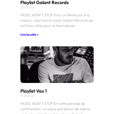
Playlist Galant Records
25.03.2020
MUSIC WON’T STOP Pour ce 9ème jour à la
maison, c’est tout le roster Galant Records qui
est à tes côtés pour te faire danser
Lire la suite »
Playlist Vax 1
19.03.2020
MUSIC WON’T STOP En cette période de
confinement, on a plus que besoin de s’aérer