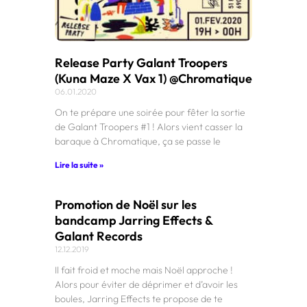
Release Party Galant Troopers
(Kuna Maze X Vax 1) @Chromatique
06.01.2020
On te prépare une soirée pour fêter la sortie
de Galant Troopers #1 ! Alors vient casser la
baraque à Chromatique, ça se passe le
Lire la suite »
Promotion de Noël sur les
bandcamp Jarring Effects &
Galant Records
12.12.2019
Il fait froid et moche mais Noël approche !
Alors pour éviter de déprimer et d’avoir les
boules, Jarring Effects te propose de te