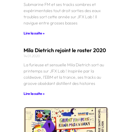
Submarine FM et ses tracks sombres et
expérimentales tout droit sorties des eaux
troubles sort cette année sur JFX Lab ! Il
navigue entre grosses basses
Lire la suite »
Mila Dietrich rejoint le roster 2020
14.01.2020
La furieuse et sensuelle Mila Dietrich sort au
printemps sur JFX Lab ! Inspirée par la
coldwave, l’EBM et la trance, ses tracks au
groove obsédant distillent des histoires
Lire la suite »