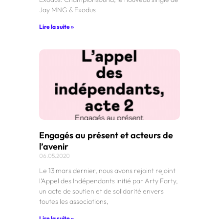
Jay MNG & Exodus
Lire la suite »
Engagés au présent et acteurs de
l’avenir
06.05.2020
Le 13 mars dernier, nous avons rejoint rejoint
l’Appel des Indépendants initié par Arty Farty,
un acte de soutien et de solidarité envers
toutes les associations,
Lire la suite »