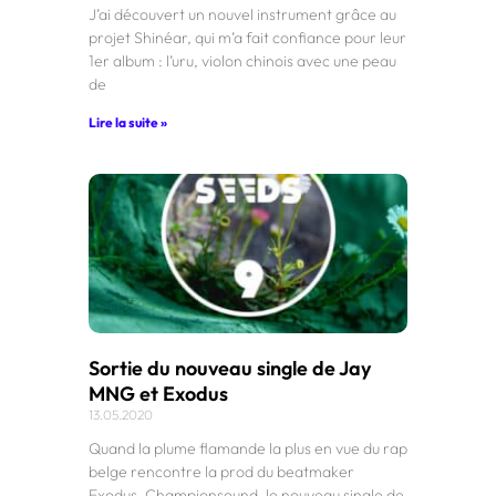
J’ai découvert un nouvel instrument grâce au
projet Shinéar, qui m’a fait confiance pour leur
1er album : l’uru, violon chinois avec une peau
de
Lire la suite »
Sortie du nouveau single de Jay
MNG et Exodus
13.05.2020
Quand la plume flamande la plus en vue du rap
belge rencontre la prod du beatmaker
Exodus. Championsound, le nouveau single de