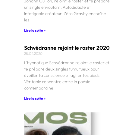
Johann Guillon, rejoint le roster et te prépare
un single envoûtant. Autodidacte et
infatigable créateur, Zéro Gravity enchaîne
les
Lire la suite »
Schvédranne rejoint le roster 2020
28.04.2020
L’hypnotique Schvédranne rejoint le roster et
te prépare deux singles tumultueux pour
éveiller ta conscience et agiter tes pieds.
Véritable rencontre entre la poésie
contemporaine
Lire la suite »