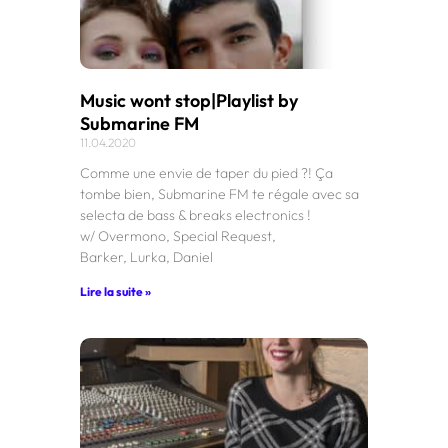
Music wont stop|Playlist by
Submarine FM
11.04.2020
Comme une envie de taper du pied ?! Ça
tombe bien, Submarine FM te régale avec sa
selecta de bass & breaks electronics !
w/ Overmono, Special Request,
Barker, Lurka, Daniel
Lire la suite »