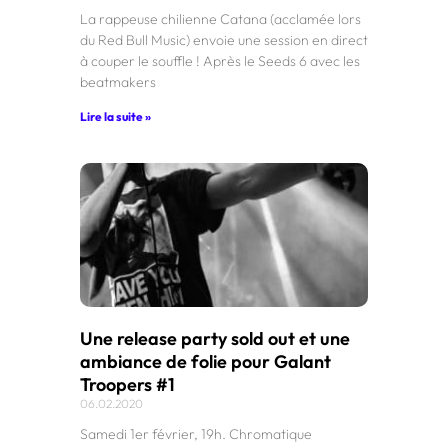
La rappeuse chilienne Catana (acclamée lors
du Red Bull Music) envoie une session en direct
à couper le souffle ! Après le Seeds 6 avec les
beatmakers
Lire la suite »
Une release party sold out et une
ambiance de folie pour Galant
Troopers #1
06.02.2020
Samedi 1er février, 19h. Chromatique