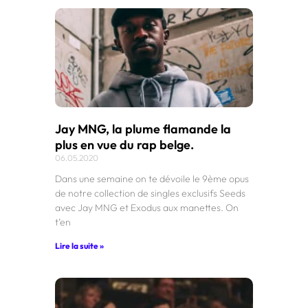
Jay MNG, la plume flamande la
plus en vue du rap belge.
06.05.2020
Dans une semaine on te dévoile le 9ème opus
de notre collection de singles exclusifs Seeds
avec Jay MNG et Exodus aux manettes. On
t’en
Lire la suite »