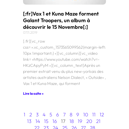
[:fr]Vax 1 et Kuna Maze forment
Galant Troopers, un album à
découvrir le 15 Novembre[:]
07.11.2019
[:fr][vc_row
css= ».vc_custom_1573565099562{margin-left:
10px !important;} »][vc_column][vc_video
link= »https://www.youtube.com/watch?v=-
HKzCApyPyM »][vc_column_text]Après un
premier extrait venu du plus new-yorkais des
artistes australiens Nelson Dialect, « Outside« ,
Vax 1 et Kuna Maze, qui forment
Lire la suite »
1
2
3
4
5
6
7
8
9
10
11
12
13
14
15
16
17
18
19
20
21
22
23
24
25
26
27
28