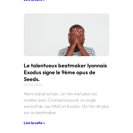
Le talentueux beatmaker lyonnais
Exodus signe le 9ème opus de
Seeds.
06.05.2020
Mercredi prochain, on t’en met plein les
oreilles avec Championsound, un single
exclusif de Jay MNG et Exodus. On t’en dit plus
sur ce beatmaker
Lire la suite »