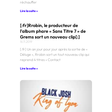
réchauffer
Lire la suite »
[:fr]Rrobin, le producteur de
l’album phare « Sans Titre 7 » de
Grems sort un nouveau clip[:]
16.11.2019
[:fr] Un an jour pour jour après la sortie de «
Déluge », Rrobin sort un tout nouveau clip qui
reprend 4 titres « Contact
Lire la suite »