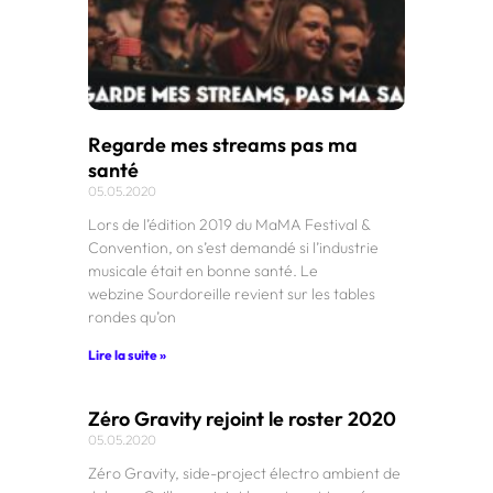
Regarde mes streams pas ma
santé
05.05.2020
Lors de l’édition 2019 du MaMA Festival &
Convention, on s’est demandé si l’industrie
musicale était en bonne santé. Le
webzine Sourdoreille revient sur les tables
rondes qu’on
Lire la suite »
Zéro Gravity rejoint le roster 2020
05.05.2020
Zéro Gravity, side-project électro ambient de