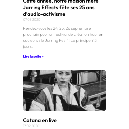
Cette année, notre maison mère
Jarring Effects fête ses 25 ans
d’audio-activisme
07.03.2020
Rendez-vous les 24, 25, 26 septembre
prochain pour un festival de création haut en
couleurs : le Jarring Fest’ ! Le principe ? 3
jours,
Lire la suite »
Catana en live
17.02.2020