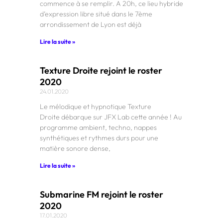
commence à se remplir. A 20h, ce lieu hybride
d’expression libre situé dans le 7ème
arrondissement de Lyon est déjà
Lire la suite »
Texture Droite rejoint le roster
2020
24.01.2020
Le mélodique et hypnotique Texture
Droite débarque sur JFX Lab cette année ! Au
programme ambient, techno, nappes
synthétiques et rythmes durs pour une
matière sonore dense,
Lire la suite »
Submarine FM rejoint le roster
2020
17.01.2020