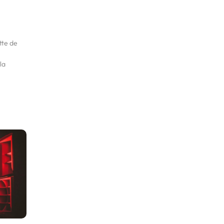
ette de
la