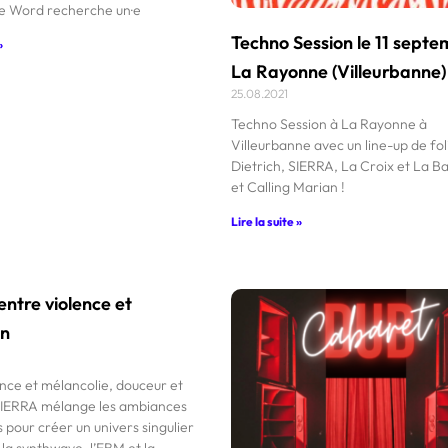
e Word recherche un·e
Techno Session le 11 sept
»
La Rayonne (Villeurbanne)
25.08.2021
Techno Session à La Rayonne à
Villeurbanne avec un line-up de foli
Dietrich, SIERRA, La Croix et La B
et Calling Marian !
Lire la suite »
ntre violence et
on
ence et mélancolie, douceur et
 SIERRA mélange les ambiances
es pour créer un univers singulier
 la synthwave, l’EBM et la