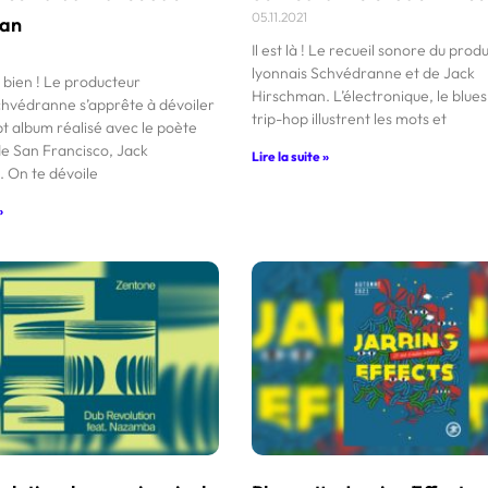
05.11.2021
man
Il est là ! Le recueil sonore du prod
lyonnais Schvédranne et de Jack
 bien ! Le producteur
Hirschman. L’électronique, le blues 
chvédranne s’apprête à dévoiler
trip-hop illustrent les mots et
t album réalisé avec le poète
e San Francisco, Jack
Lire la suite »
 On te dévoile
»