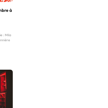
embre à
e : Mila
annière