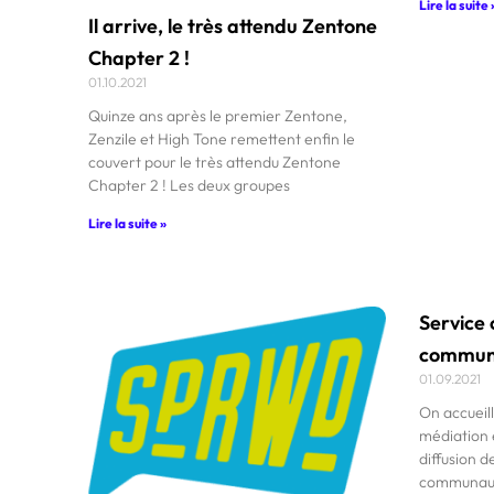
Lire la suite 
Il arrive, le très attendu Zentone
Chapter 2 !
01.10.2021
Quinze ans après le premier Zentone,
Zenzile et High Tone remettent enfin le
couvert pour le très attendu Zentone
Chapter 2 ! Les deux groupes
Lire la suite »
Service 
communi
01.09.2021
On accueill
médiation 
diffusion d
communauta