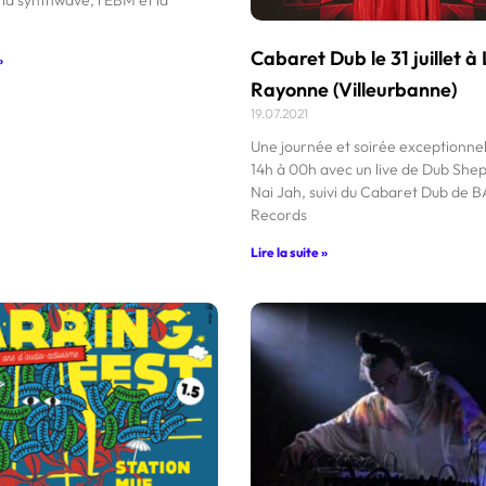
Cabaret Dub le 31 juillet à
»
Rayonne (Villeurbanne)
19.07.2021
Une journée et soirée exceptionnel
14h à 00h avec un live de Dub She
Nai Jah, suivi du Cabaret Dub de 
Records
Lire la suite »