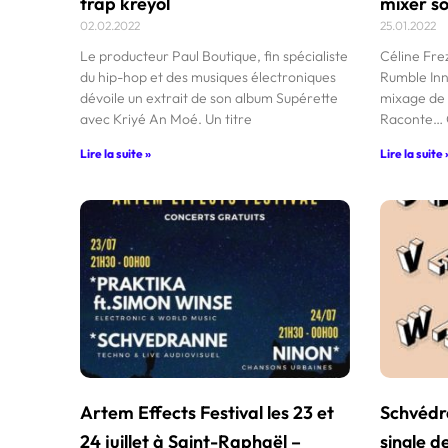
trap kréyol
mixer s
02.02.2022
25.01.2022
Le producteur Paul Boutique, fin spécialiste
Céline Fre
du hip-hop et des musiques électroniques
Rumble Inn
dévoile un extrait de son album Supérette
mixage de 
avec Kriyé An Moé. Un titre
Raconte… Q
Lire la suite »
Lire la suite 
Artem Effects Festival les 23 et
Schvédr
24 juillet à Saint-Raphaël –
single d