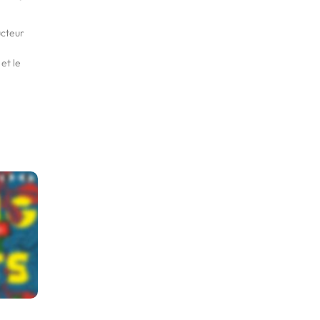
ucteur
et le