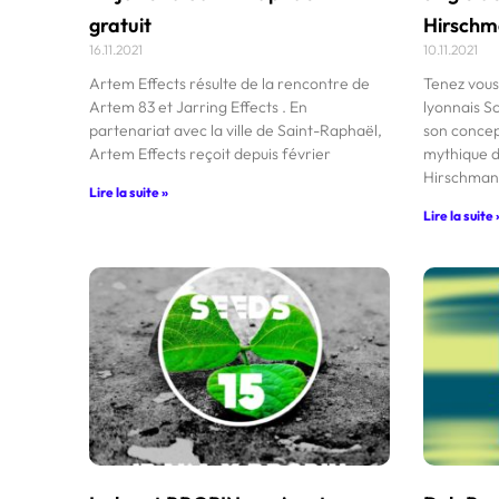
gratuit
Hirsch
16.11.2021
10.11.2021
Artem Effects résulte de la rencontre de
Tenez vous
Artem 83 et Jarring Effects . En
lyonnais S
partenariat avec la ville de Saint-Raphaël,
son concep
Artem Effects reçoit depuis février
mythique d
Hirschman.
Lire la suite »
Lire la suite 