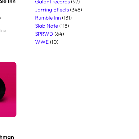
le Inn
Galant records
(97)
Jarring Effects
(348)
Rumble Inn
(131)
u
Slab Note
(118)
line
SPRWD
(64)
WWE
(10)
schman