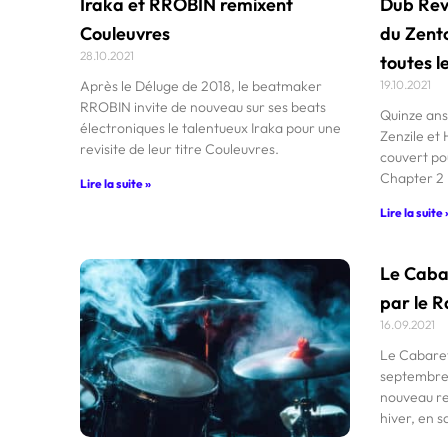
Iraka et RROBIN remixent
Dub Revo
Couleuvres
du Zento
28.10.2021
toutes l
Après le Déluge de 2018, le beatmaker
19.10.2021
RROBIN invite de nouveau sur ses beats
Quinze ans
électroniques le talentueux Iraka pour une
Zenzile et 
revisite de leur titre Couleuvres.
couvert po
Chapter 2 
Lire la suite »
Lire la suite 
Le Caba
par le 
16.09.2021
Le Cabaret
septembre
nouveau rep
hiver, en s