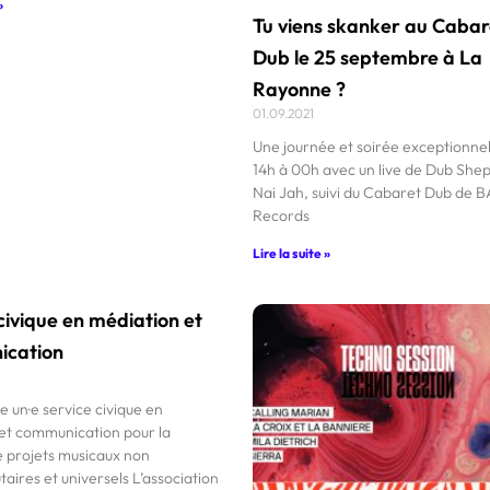
»
Tu viens skanker au Cabar
Dub le 25 septembre à La
Rayonne ?
01.09.2021
Une journée et soirée exceptionnel
14h à 00h avec un live de Dub She
Nai Jah, suivi du Cabaret Dub de 
Records
Lire la suite »
civique en médiation et
cation
e un·e service civique en
et communication pour la
e projets musicaux non
ires et universels L’association