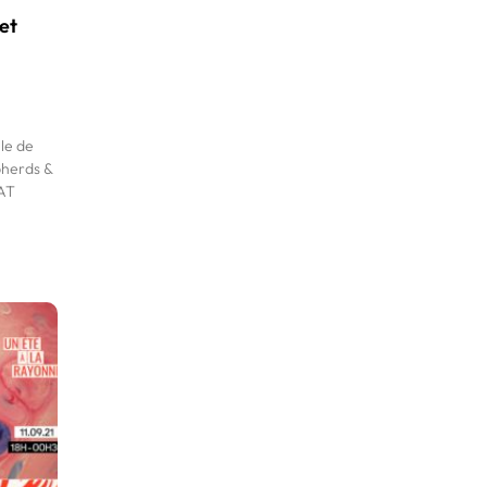
et
le de
pherds &
BAT