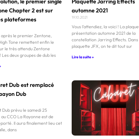
lution, le premier single
Plaquette Jarring Effects
ne Chapter 2 est sur
automne 2021
19.10.2021
es plateformes
Vous l’attendiez, la voici ! La plaqu
présentation automne 2021 de la
 après le premier Zentone,
constellation Jarring Effects. Dans 
High Tone remettent enfin le
plaquette JFX, on te dit tout sur
ur le très attendu Zentone
! Les deux groupes de dub les
Lire la suite »
»
ret Dub est remplacé
Raayon Dub
 Dub prévu le samedi 25
 au CCO La Rayonne est de
orté. Il aura finalement lieu cet
alle, dans