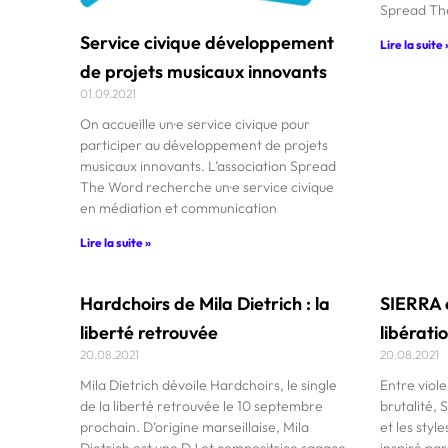
Spread Th
Service civique développement
Lire la suite 
de projets musicaux innovants
01.09.2021
On accueille un·e service civique pour
participer au développement de projets
musicaux innovants. L’association Spread
The Word recherche un·e service civique
en médiation et communication
Lire la suite »
Hardchoirs de Mila Dietrich : la
SIERRA e
liberté retrouvée
libérati
20.08.2021
20.08.2021
Mila Dietrich dévoile Hardchoirs, le single
Entre viol
de la liberté retrouvée le 10 septembre
brutalité,
prochain. D’origine marseillaise, Mila
et les styl
Dietrich est une DJ et compositrice sagace
inspiré par