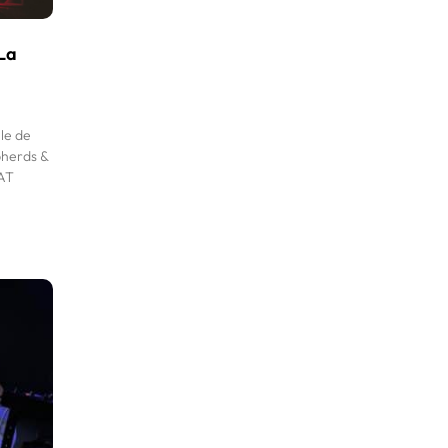
 La
le de
pherds &
BAT