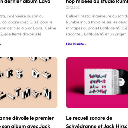
on dernier album Lava
hop mixées au studio Rumb
25.12.2021
zza, ingénieure du son du
Céline Frezza, ingénieure du son d
, collabore avec O.B.F pour le
Rumble Inn, a travaillé sur les deux
son dernier album Lava. Céline
mixtapes du projet Latitude 45. Cé
uelle fierté d’avoir été
raconte… Latitude 45 et un projet
»
Lire la suite »
anne dévoile le premier
Le recueil sonore de
e son album avec Jack
Schvédranne et Jack Hir