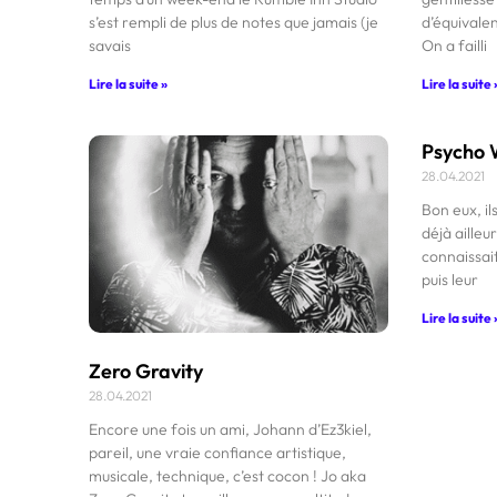
s’est rempli de plus de notes que jamais (je
d’équivalen
savais
On a failli
Lire la suite »
Lire la suite 
Psycho 
28.04.2021
Bon eux, il
déjà aille
connaissai
puis leur
Lire la suite 
Zero Gravity
28.04.2021
Encore une fois un ami, Johann d’Ez3kiel,
pareil, une vraie confiance artistique,
musicale, technique, c’est cocon ! Jo aka