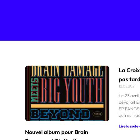
La Croix
pas tar
12.05.2021
Le 23 avril
dévoilait E
EP FANGS. 
autres tra
Lire la suite 
Nouvel album pour Brain