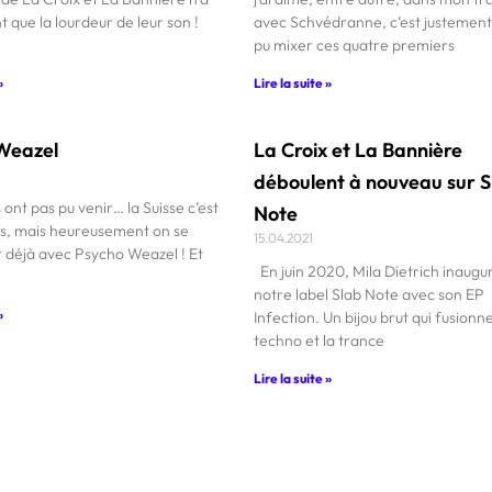
t que la lourdeur de leur son !
avec Schvédranne, c’est justement
pu mixer ces quatre premiers
»
Lire la suite »
Weazel
La Croix et La Bannière
déboulent à nouveau sur S
s ont pas pu venir… la Suisse c’est
Note
urs, mais heureusement on se
15.04.2021
t déjà avec Psycho Weazel ! Et
En juin 2020, Mila Dietrich inaugur
notre label Slab Note avec son EP
»
Infection. Un bijou brut qui fusionne
techno et la trance
Lire la suite »