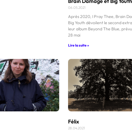
Brain Damage et Big Yout
06.05.2021
Après 2020, I Pray Thee, Brain D
Big Youth dévoilent le second extra
leur album Beyond The Blue, prévu
28 mai
Lire la suite »
Félix
28.04.2021