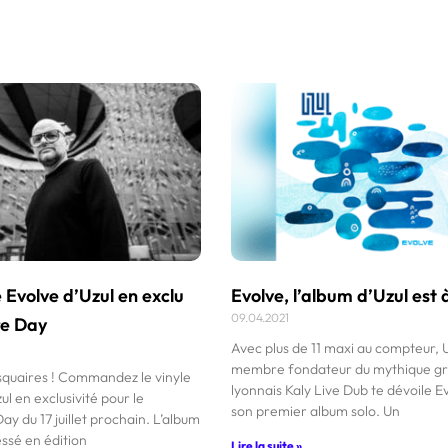
e Evolve d’Uzul en exclu
Evolve, l’album d’Uzul est à
09.04.2021
re Day
Avec plus de 11 maxi au compteur, U
membre fondateur du mythique g
isquaires ! Commandez le vinyle
lyonnais Kaly Live Dub te dévoile E
ul en exclusivité pour le
son premier album solo. Un
ay du 17 juillet prochain. L’album
ssé en édition
Lire la suite »