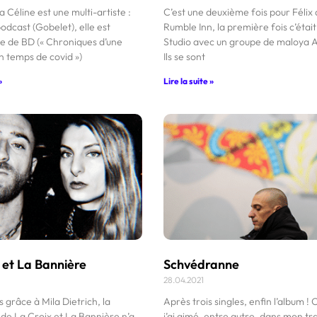
a Céline est une multi-artiste :
C’est une deuxième fois pour Félix 
podcast (Gobelet), elle est
Rumble Inn, la première fois c’étai
ce de BD (« Chroniques d’une
Studio avec un groupe de maloya
n temps de covid »)
Ils se sont
»
Lire la suite »
 et La Bannière
Schvédranne
28.04.2021
 grâce à Mila Dietrich, la
Après trois singles, enfin l’album !
 de La Croix et La Bannière n’a
j’ai aimé, entre autre, dans mon tra