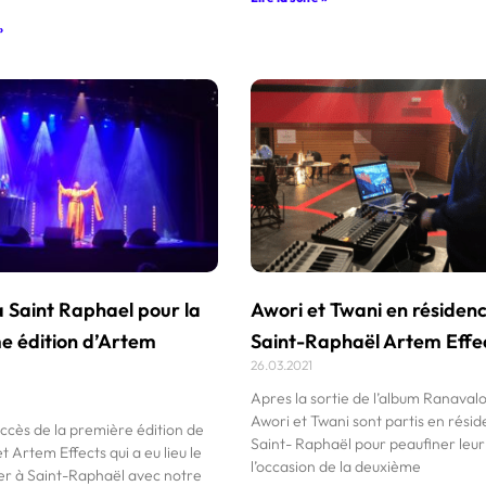
»
 Saint Raphael pour la
Awori et Twani en résiden
e édition d’Artem
Saint-Raphaël Artem Effe
26.03.2021
Apres la sortie de l’album Ranaval
Awori et Twani sont partis en rési
uccès de la première édition de
Saint- Raphaël pour peaufiner leur 
t Artem Effects qui a eu lieu le
l’occasion de la deuxième
er à Saint-Raphaël avec notre