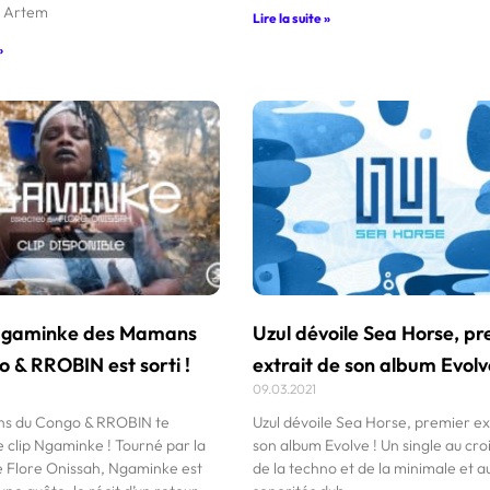
e Artem
Lire la suite »
»
 Ngaminke des Mamans
Uzul dévoile Sea Horse, p
 & RROBIN est sorti !
extrait de son album Evolv
09.03.2021
s du Congo & RROBIN te
Uzul dévoile Sea Horse, premier ex
e clip Ngaminke ! Tourné par la
son album Evolve ! Un single au cr
ce Flore Onissah, Ngaminke est
de la techno et de la minimale et a