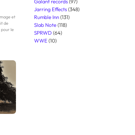
h
Galant records
(97)
Jarring Effects
(348)
Rumble Inn
(131)
amage et
it de
Slab Note
(118)
 pour le
SPRWD
(64)
WWE
(10)