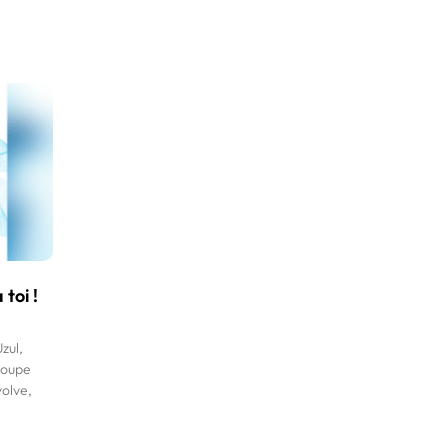
 toi !
zul,
roupe
volve,