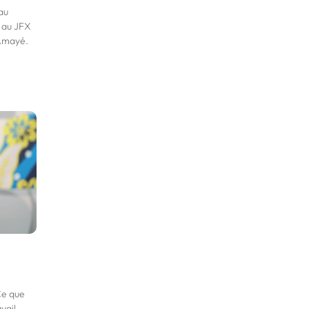
au
t au JFX
 Amayé.
 Ce que
vail