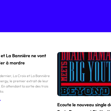
 et La Bannière ne vont
der à mordre
 dernier, La Croix et La Bannière
nergy, le premier extrait de leur
En attendant la sortie des trois
cks
»
Ecoute le nouveau single d