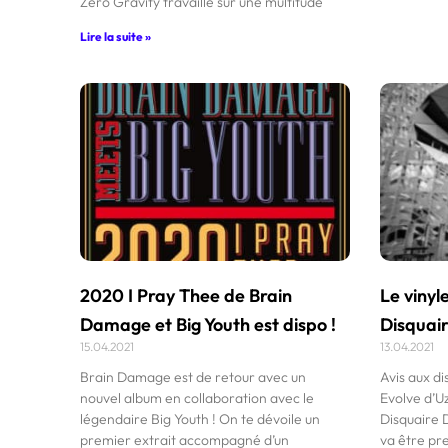
Zero Gravity travaille sur une multitude
Lire la suite »
2020 I Pray Thee de Brain
Le vinyl
Damage et Big Youth est dispo !
Disquai
15.04.2021
13.04.2021
Brain Damage est de retour avec un
Avis aux d
nouvel album en collaboration avec le
Evolve d’Uz
légendaire Big Youth ! On te dévoile un
Disquaire D
premier extrait accompagné d’un
va être pre