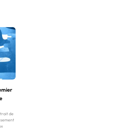
remier
e
trait de
oisement
ux