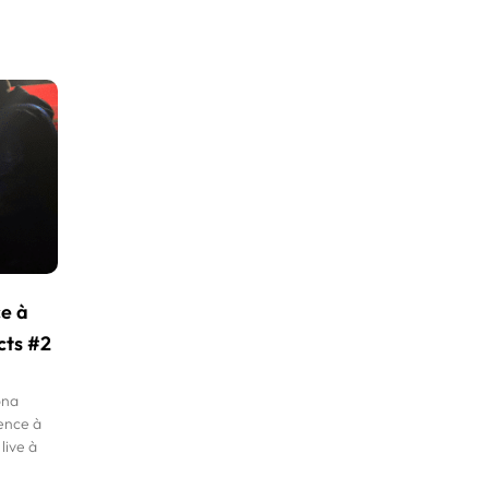
ce à
cts #2
ona
dence à
live à