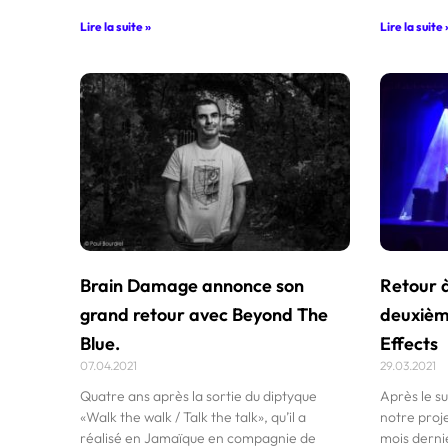
Lire la suite »
Lire la suite 
Brain Damage annonce son
Retour à
grand retour avec Beyond The
deuxièm
Blue.
Effects
07.04.2021
29.03.2021
Quatre ans après la sortie du diptyque
Après le s
«Walk the walk / Talk the talk», qu’il a
notre proje
réalisé en Jamaïque en compagnie de
mois derni