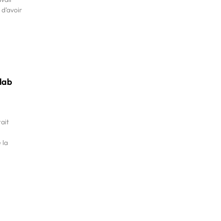
 d’avoir
lab
ait
 la