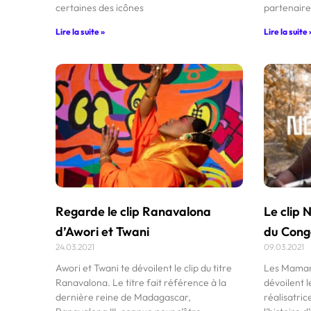
certaines des icônes
partenair
Lire la suite »
Lire la suite 
Regarde le clip Ranavalona
Le clip
d’Awori et Twani
du Congo
24.03.2021
09.03.2021
Awori et Twani te dévoilent le clip du titre
Les Maman
Ranavalona. Le titre fait référence à la
dévoilent l
dernière reine de Madagascar,
réalisatri