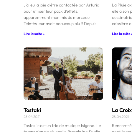
J’ai eu la joie d’être contactée par Arturia
La Pluie ak
pour utiliser leur pack d’effets,
elle a son 
apparemment mon mix du morceau
dessinatri
Teintés leur avait beaucoup plu !! Depuis
caissière e
Lire la suite »
Lire la suite 
Tostaki
La Croix
28.04.2021
28.04.2021
Tostaki c’est un trio de musique tsigane. Le
Rencontrés
temps d’un week-end le Rumble Inn Studio
gentillesse